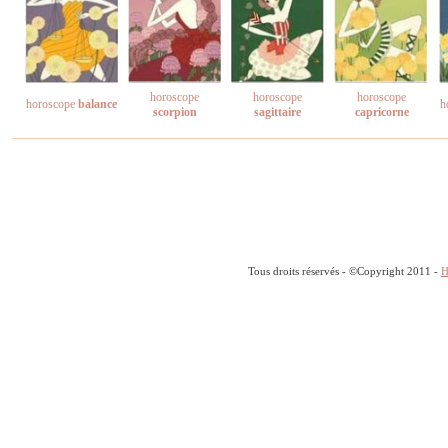
horoscope
horoscope
horoscope
horoscope
balance
h
scorpion
sagittaire
capricorne
Tous droits réservés - ©Copyright 2011 -
H