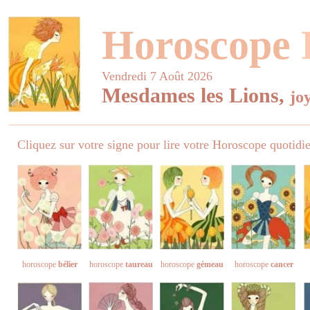
Horoscope
Vendredi 7 Août 2026
Mesdames les Lions,
jo
Cliquez sur votre signe pour lire votre Horoscope quotidi
horoscope
bélier
horoscope
taureau
horoscope
gémeau
horoscope
cancer